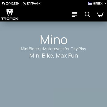
ΣΥΝΔΕΣΗ
ΕΓΓΡΑΦΗ
GREEK
Mino
Mini Electric Motorcycle for City Play
Mini Bike, Max Fun