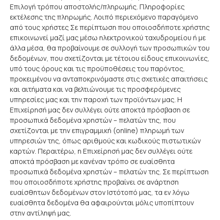
Επιλογή τρόπου αποστολής/πληρωμής. Πληροφορίες
εκτέλεσης της πληρωμής. Λοιπό περιεχόμενο παραγόμενο
από τους χρήστες Σε περίπτωση που οποιοσδήποτε χρήστης
επικοινωνεί μαζί μας μέσω ηλεκτρονικού ταχυδρομείου ή με
άλλα μέσα, θα προβαίνουμε σε συλλογή των προσωπικών του
δεδομένων, που σχετίζονται με τέτοιου είδους επικοινωνίες,
υπό τους όρους και τις προϋποθέσεις του παρόντος,
προκειμένου να ανταποκρινόμαστε στις σχετικές απαιτήσεις
και αιτήματα και να βελτιώνουμε τις προσφερόμενες
υπηρεσίες μας και την παροχή των προϊόντων μας. Η
Επιχείρησή μας δεν συλλέγει ούτε αποκτά πρόσβαση σε
προσωπικά δεδομένα χρηστών – πελατών της, που
σχετίζονται με την επιγραμμική (online) πληρωμή των
υπηρεσιών της, όπως αριθμούς και κωδικούς πιστωτικών
καρτών. Περαιτέρω, η Επιχείρησή μας δεν συλλέγει ούτε
αποκτά πρόσβαση με κανέναν τρόπο σε ευαίσθητα
προσωπικά δεδομένα χρηστών – πελατών της. Σε περίπτωση
που οποιοσδήποτε χρήστης προβαίνει σε ανάρτηση
ευαίσθητων δεδομένων στον Ιστότοπό μας, τα εν λόγω
ευαίσθητα δεδομένα θα αφαιρούνται μόλις υποπίπτουν
στην αντίληψή μας.