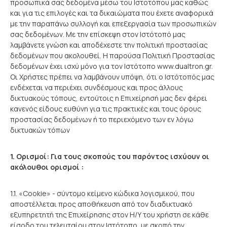
προσωπικά σας δεδομένα μέσω του Ιστοτόπου μας καθώς
και για τις επιλογές και τα δικαιώματα που έχετε αναφορικά
με την παραπάνω συλλογή και επεξεργασία των προσωπικών
σας δεδομένων. Με την επίσκεψη στον Ιστότοπό μας
λαμβάνετε γνώση και αποδέχεστε την πολιτική προστασίας
δεδομένων που ακολουθεί. Η παρούσα Πολιτική Προστασίας
δεδομένων έχει ισχύ μόνο για τον Ιστότοπο www.dualtron.gr.
Οι Χρήστες πρέπει να λαμβάνουν υπόψη, ότι ο Ιστότοπός μας
ενδέχεται να περιέχει συνδέσμους και προς άλλους
δικτυακούς τόπους, εντούτοις η Επιχείρησή μας δεν φέρει
κανενός είδους ευθύνη για τις πρακτικές και τους όρους
προστασίας δεδομένων ή το περιεχόμενο των εν λόγω
δικτυακών τόπων
1. Ορισμοί: Για τους σκοπούς του παρόντος ισχύουν οι
ακόλουθοι ορισμοί :
1.1. «Cookie» - σύντομο κείμενο κώδικα λογισμικού, που
αποστέλλεται προς αποθήκευση από τον διαδικτυακό
εξυπηρετητή της Επιχείρησης στον Η/Υ του χρήστη σε κάθε
είσοδο του τελευταίου στον Ιστότοπο, με σκοπό την