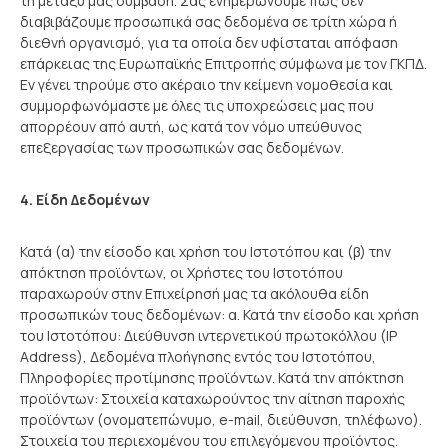
τη μεταξύ μας σύμβαση. Σας ενημερώνουμε πως δεν
διαβιβάζουμε προσωπικά σας δεδομένα σε τρίτη χώρα ή
διεθνή οργανισμό, για τα οποία δεν υφίσταται απόφαση
επάρκειας της Ευρωπαϊκής Επιτροπής σύμφωνα με τον ΓΚΠΔ.
Εν γένει τηρούμε στο ακέραιο την κείμενη νομοθεσία και
συμμορφωνόμαστε με όλες τις υποχρεώσεις μας που
απορρέουν από αυτή, ως κατά τον νόμο υπεύθυνος
επεξεργασίας των προσωπικών σας δεδομένων.
4. Είδη Δεδομένων
Κατά (α) την είσοδο και χρήση του Ιστοτόπου και (β) την
απόκτηση προϊόντων, οι Χρήστες του Ιστοτόπου
παραχωρούν στην Επιχείρησή μας τα ακόλουθα είδη
προσωπικών τους δεδομένων: α. Κατά την είσοδο και χρήση
του Ιστοτόπου: Διεύθυνση ιντερνετικού πρωτοκόλλου (IP
Address), Δεδομένα πλοήγησης εντός του Ιστοτόπου,
Πληροφορίες προτίμησης προϊόντων. Κατά την απόκτηση
προϊόντων: Στοιχεία καταχωρούντος την αίτηση παροχής
προϊόντων (ονοματεπώνυμο, e-mail, διεύθυνση, τηλέφωνο).
Στοιχεία του περιεχομένου του επιλεγόμενου προϊόντος.