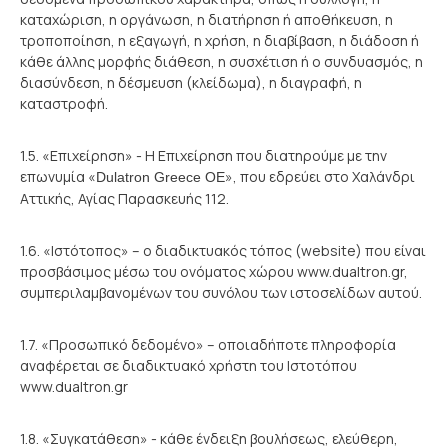
καταχώριση, η οργάνωση, η διατήρηση ή αποθήκευση, η
τροποποίηση, η εξαγωγή, η χρήση, η διαβίβαση, η διάδοση ή
κάθε άλλης μορφής διάθεση, η συσχέτιση ή ο συνδυασμός, η
διασύνδεση, η δέσμευση (κλείδωμα), η διαγραφή, η
καταστροφή.
1.5. «Επιχείρηση» - Η Επιχείρηση που διατηρούμε με την
επωνυμία «
», που εδρεύει στο Χαλάνδρι
Dulatron Greece ΟΕ
Αττικής, Αγίας Παρασκευής 112.
1.6. «Ιστότοπος» – ο διαδικτυακός τόπος (website) που είναι
προσβάσιμος μέσω του ονόματος χώρου www.dualtron.gr,
συμπεριλαμβανομένων του συνόλου των ιστοσελίδων αυτού.
1.7. «Προσωπικό δεδομένο» – οποιαδήποτε πληροφορία
αναφέρεται σε διαδικτυακό χρήστη του Ιστοτόπου
www.dualtron.gr
1.8. «Συγκατάθεση» - κάθε ένδειξη βουλήσεως, ελεύθερη,