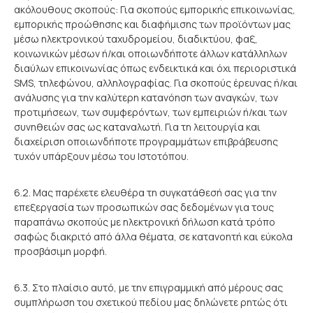
ακόλουθους σκοπούς: Για σκοπούς εμπορικής επικοινωνίας,
εμπορικής προώθησης και διαφήμισης των προϊόντων μας
μέσω ηλεκτρονικού ταχυδρομείου, διαδικτύου, φαξ,
κοινωνικών μέσων ή/και οποιωνδήποτε άλλων κατάλληλων
διαύλων επικοινωνίας όπως ενδεικτικά και όχι περιοριστικά
SMS, τηλεφώνου, αλληλογραφίας. Για σκοπούς έρευνας ή/και
ανάλυσης για την καλύτερη κατανόηση των αναγκών, των
προτιμήσεων, των συμφερόντων, των εμπειριών ή/και των
συνηθειών σας ως καταναλωτή. Για τη λειτουργία και
διαχείριση οποιωνδήποτε προγραμμάτων επιβράβευσης
τυχόν υπάρξουν μέσω του Ιστοτόπου.
6.2. Μας παρέχετε ελευθέρα τη συγκατάθεσή σας για την
επεξεργασία των προσωπικών σας δεδομένων για τους
παραπάνω σκοπούς με ηλεκτρονική δήλωση κατά τρόπο
σαφώς διακριτό από άλλα θέματα, σε κατανοητή και εύκολα
προσβάσιμη μορφή.
6.3. Στo πλαίσιο αυτό, με την επιγραμμική από μέρους σας
συμπλήρωση του σχετικού πεδίου μας δηλώνετε ρητώς ότι